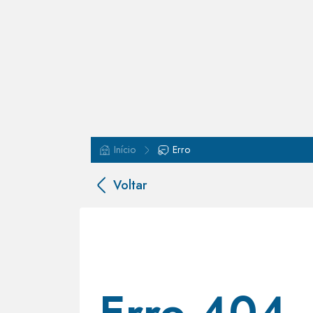
Início
Erro
Voltar
Erro 404